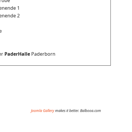
robe
enende 1
enende 2
e
er
PaderHalle
Paderborn
Joomla Gallery
makes it better. Balbooa.com