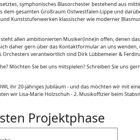
setztes, symphonisches Blasorchester bestehend aus mittle
us dem gesamten Großraum Ostwestfalen-Lippe und darüber
und Kunststufenwerken klassischer wie moderner Blasmusik
 steht allen ambitionierten Musiker(inne)n offen, denen 
sich daher gern über das Kontaktformular an uns wenden,
s Orchesters verantwortlich sind Dirk Lübbemeier & Ferdi
? Möchten Sie bei uns mitspielen? Schreiben Sie uns gern
e OWL ihr 20-jähriges Jubiläum - und das möchten wir mit 
nten wir Lisa-Marie Holzschuh - 2. Musikoffizier beim Stab
sten Projektphase